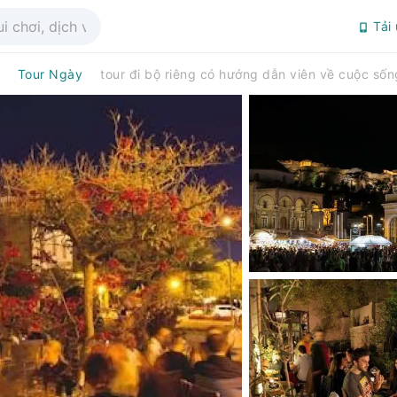
Tải
Tour Ngày
tour đi bộ riêng có hướng dẫn viên về cuộc số