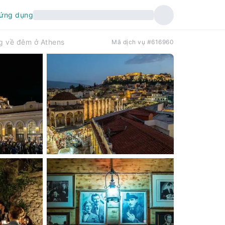
 ứng dụng
ng về đêm ở Athens
Mã dịch vụ #616960