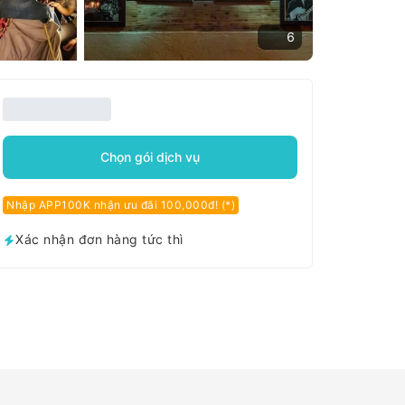
6
Chọn gói dịch vụ
Nhập APP100K nhận ưu đãi 100,000đ! (*)
Xác nhận đơn hàng tức thì