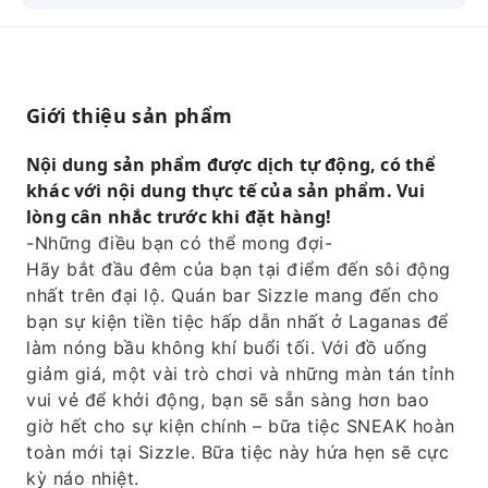
đến cho bạn sự kiện tiền tiệc hấp dẫn nhất ở
Laganas để làm nóng bầu không khí buổi tối.
Với đồ uống giảm giá, một vài trò chơi và
những màn tán tỉnh vui vẻ để khởi động, bạn
Giới thiệu sản phẩm
sẽ sẵn sàng hơn bao giờ hết cho sự kiện chính
– bữa tiệc SNEAK hoàn toàn mới tại Sizzle. Bữa
Nội dung sản phẩm được dịch tự động, có thể
tiệc này hứa hẹn sẽ cực kỳ náo nhiệt.
khác với nội dung thực tế của sản phẩm. Vui
lòng cân nhắc trước khi đặt hàng!
-Những điều bạn có thể mong đợi-
Hãy bắt đầu đêm của bạn tại điểm đến sôi động
nhất trên đại lộ. Quán bar Sizzle mang đến cho
bạn sự kiện tiền tiệc hấp dẫn nhất ở Laganas để
làm nóng bầu không khí buổi tối. Với đồ uống
giảm giá, một vài trò chơi và những màn tán tỉnh
vui vẻ để khởi động, bạn sẽ sẵn sàng hơn bao
giờ hết cho sự kiện chính – bữa tiệc SNEAK hoàn
toàn mới tại Sizzle. Bữa tiệc này hứa hẹn sẽ cực
kỳ náo nhiệt.