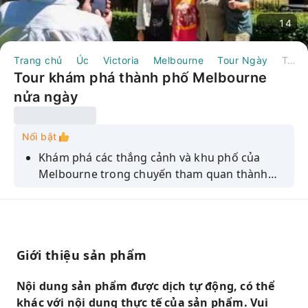
14
Trang chủ
Úc
Victoria
Melbourne
Tour Ngày
Tour khám phá thành phố Melbourne nửa ngày
Tour khám phá thành phố Melbourne
nửa ngày
Nổi bật
Khám phá các thắng cảnh và khu phố của
Melbourne trong chuyến tham quan thành
phố nửa ngày, bao gồm Nhà thờ St. Patrick và
Đài tưởng niệm chiến tranh Shrine of
Remembrance.
Giới thiệu sản phẩm
Nội dung sản phẩm được dịch tự động, có thể
khác với nội dung thực tế của sản phẩm. Vui