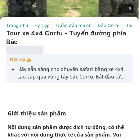
8
Trang chủ
Hy Lạp
Quần đảo Ionian
Đảo Corfu
Tour 
Tour xe 4x4 Corfu - Tuyến đường phía
Bắc
Nổi bật
Hãy sẵn sàng cho chuyến safari bằng xe 4x4
cao cấp qua vùng tây bắc Corfu. Bắt đầu từ
bãi biển Loggas, nơi những vách đá gặp biển
Ionian, sau đó khám phá những ngôi làng
như Peroulades và Avliotes với điểm dừng
chân thưởng thức cà phê. Hành trình đến
Giới thiệu sản phẩm
Afionas để chiêm ngưỡng khung cảnh tuyệt
đẹp, sau đó thư giãn trong vẻ đẹp ven biển
Nội dung sản phẩm được dịch tự động, có thể
của Arillas và Agios Stefanos. Khám phá sự
khác với nội dung thực tế của sản phẩm. Vui
thanh bình của Agios Georgios Pagon, nếm