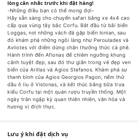
lòng cân nhắc trước khi đặt hàng!
thử dầu ô liu ở Vistonas, và kết thúc bằng bữa
-Những điều bạn có thể mong đợi-
trưa kiểu Corfu tại một quán rượu truyền
Hãy sẵn sàng cho chuyến safari bằng xe 4x4 cao
thống. Một ngày tràn ngập kỳ quan thiên
cấp qua vùng tây bắc Corfu. Bắt đầu từ bãi biển
nhiên, văn hóa và hương vị đích thực.
Loggas, nơi những vách đá gặp biển Ionian, sau
đó khám phá những ngôi làng như Peroulades và
Avliotes với điểm dừng chân thưởng thức cà phê.
Hành trình đến Afionas để chiêm ngưỡng khung
cảnh tuyệt đẹp, sau đó thư giãn trong vẻ đẹp ven
biển của Arillas và Agios Stefanos. Khám phá sự
thanh bình của Agios Georgios Pagon, nếm thử
dầu ô liu ở Vistonas, và kết thúc bằng bữa trưa
kiểu Corfu tại một quán rượu truyền thống. Một
ngày tràn ngập kỳ quan thiên nhiên, văn hóa và
hương vị đích thực.
Lưu ý khi đặt dịch vụ