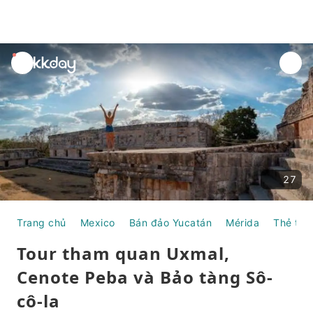
unread
notifications
27
Trang chủ
Mexico
Bán đảo Yucatán
Mérida
Thẻ thô
Tour tham quan Uxmal,
Cenote Peba và Bảo tàng Sô-
cô-la