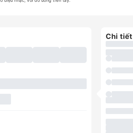
o điệu nhạc, với đồ uống trên tay.
Chi tiết