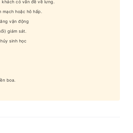
 khách có vấn đề về lưng.
m mạch hoặc hô hấp.
năng vận động
ổi) giám sát.
hủy sinh học
iền boa.