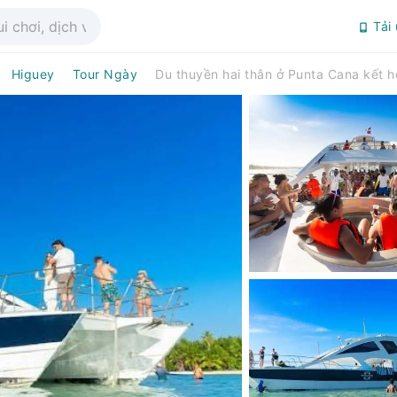
Tải
Higuey
Tour Ngày
Du thuyền hai thân ở Punta Cana kết h