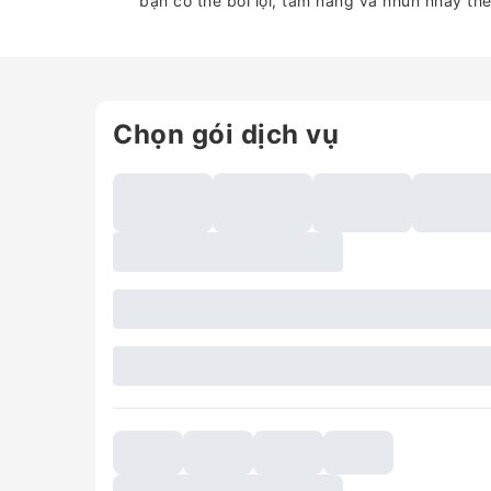
bạn có thể bơi lội, tắm nắng và nhún nhảy the
Chọn gói dịch vụ