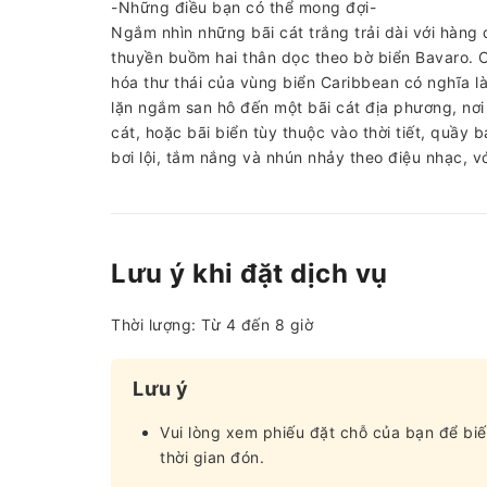
-Những điều bạn có thể mong đợi-
Ngắm nhìn những bãi cát trắng trải dài với hàng 
thuyền buồm hai thân dọc theo bờ biển Bavaro. 
hóa thư thái của vùng biển Caribbean có nghĩa là
lặn ngắm san hô đến một bãi cát địa phương, nơi
cát, hoặc bãi biển tùy thuộc vào thời tiết, quầy 
bơi lội, tắm nắng và nhún nhảy theo điệu nhạc, vớ
Lưu ý khi đặt dịch vụ
Thời lượng: Từ 4 đến 8 giờ
Lưu ý
Vui lòng xem phiếu đặt chỗ của bạn để biế
thời gian đón.