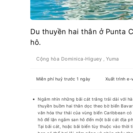
Du thuyền hai thân ở Punta 
hô.
Cộng hòa Dominica
Higuey
Yuma
-
,
Miễn phí huỷ trước 1 ngày
Xuất trình e-
Ngắm nhìn những bãi cát trắng trải dài với h
thuyền buồm hai thân dọc theo bờ biển Bavar
văn hóa thư thái của vùng biển Caribbean có n
hô để lặn ngắm san hô đến một bãi cát địa p
Tại bãi cát, hoặc bãi biển tùy thuộc vào thời 