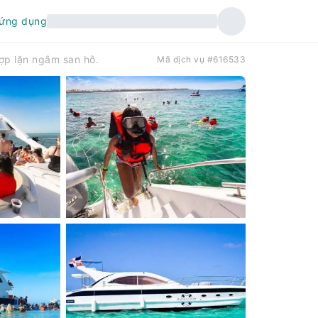
 ứng dụng
ợp lặn ngắm san hô.
Mã dịch vụ #616533