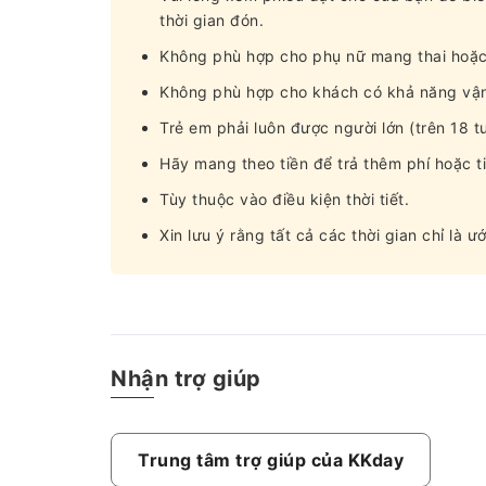
thời gian đón.
Không phù hợp cho phụ nữ mang thai hoặc
Không phù hợp cho khách có khả năng vậ
Trẻ em phải luôn được người lớn (trên 18 tu
Hãy mang theo tiền để trả thêm phí hoặc t
Tùy thuộc vào điều kiện thời tiết.
Xin lưu ý rằng tất cả các thời gian chỉ là ư
Nhận trợ giúp
Trung tâm trợ giúp của KKday