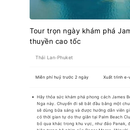
Tour trọn ngày khám phá Ja
thuyền cao tốc
Thái Lan
Phuket
-
Miễn phí huỷ trước 2 ngày
Xuất trình e
Hãy thỏa sức khám phá phong cách James Bon
Nga này. Chuyến đi sẽ bắt đầu bằng một chu
sẽ dùng bữa sáng và được hướng dẫn viên giới
có thời gian tự do thư giãn tại Palm Beach C
bỏ qua khác trong khu vực, như đảo Panak, đ