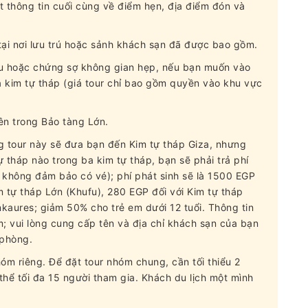
t thông tin cuối cùng về điểm hẹn, địa điểm đón và
tại nơi lưu trú hoặc sảnh khách sạn đã được bao gồm.
u hoặc chứng sợ không gian hẹp, nếu bạn muốn vào
 kim tự tháp (giá tour chỉ bao gồm quyền vào khu vực
n trong Bảo tàng Lớn.
rằng tour này sẽ đưa bạn đến Kim tự tháp Giza, nhưng
tháp nào trong ba kim tự tháp, bạn sẽ phải trả phí
; không đảm bảo có vé); phí phát sinh sẽ là 1500 EGP
Kim tự tháp Lớn (Khufu), 280 EGP đối với Kim tự tháp
kaures; giảm 50% cho trẻ em dưới 12 tuổi. Thông tin
; vui lòng cung cấp tên và địa chỉ khách sạn của bạn
 phòng.
m riêng. Để đặt tour nhóm chung, cần tối thiểu 2
 thể tối đa 15 người tham gia. Khách du lịch một mình