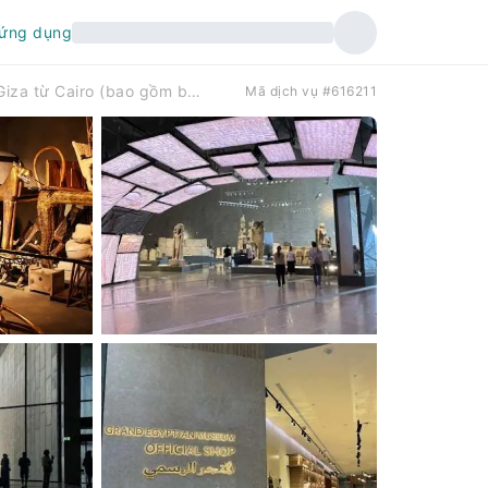
 ứng dụng
Tham quan Bảo tàng Ai Cập Mới và Kim tự tháp Giza từ Cairo (bao gồm bữa trưa)
Mã dịch vụ #616211