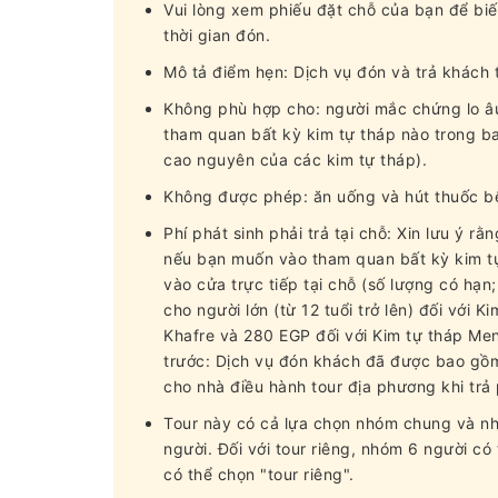
Vui lòng xem phiếu đặt chỗ của bạn để biế
thời gian đón.
Mô tả điểm hẹn: Dịch vụ đón và trả khách 
Không phù hợp cho: người mắc chứng lo â
tham quan bất kỳ kim tự tháp nào trong ba
cao nguyên của các kim tự tháp).
Không được phép: ăn uống và hút thuốc bê
Phí phát sinh phải trả tại chỗ: Xin lưu ý 
nếu bạn muốn vào tham quan bất kỳ kim tự 
vào cửa trực tiếp tại chỗ (số lượng có hạn
cho người lớn (từ 12 tuổi trở lên) đối với 
Khafre và 280 EGP đối với Kim tự tháp Men
trước: Dịch vụ đón khách đã được bao gồm
cho nhà điều hành tour địa phương khi trả
Tour này có cả lựa chọn nhóm chung và nhó
người. Đối với tour riêng, nhóm 6 người có
có thể chọn "tour riêng".