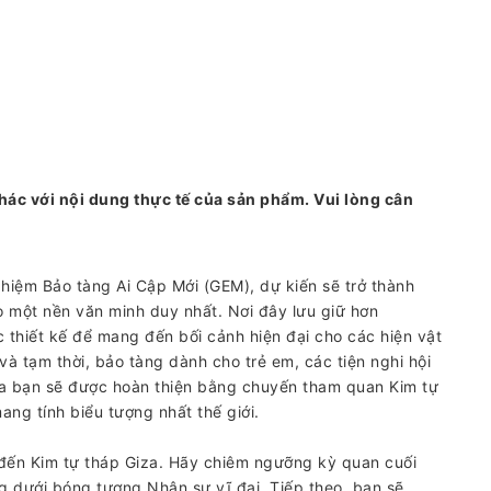
hác với nội dung thực tế của sản phẩm. Vui lòng cân
hiệm Bảo tàng Ai Cập Mới (GEM), dự kiến ​​sẽ trở thành
o một nền văn minh duy nhất. Nơi đây lưu giữ hơn
 thiết kế để mang đến bối cảnh hiện đại cho các hiện vật
 và tạm thời, bảo tàng dành cho trẻ em, các tiện nghi hội
ủa bạn sẽ được hoàn thiện bằng chuyến tham quan Kim tự
mang tính biểu tượng nhất thế giới.
 đến Kim tự tháp Giza. Hãy chiêm ngưỡng kỳ quan cuối
ứng dưới bóng tượng Nhân sư vĩ đại. Tiếp theo, bạn sẽ