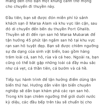
mang đến cho bạn một khung cảnh thơ mộng
cho chuyến đi thuyền này.
Đầu tiên, bạn sẽ được đón miễn phí từ sảnh
khách sạn ở Marsa Alam và khu vực lân cận, sau
đó di chuyển đến bến du thuyền Port Ghalib.
Thuyền sẽ đi đến rạn san hô Marsa Mubarak để
tận hưởng 45 phút lặn ngắm san hô tại khu vực
rạn san hô tuyệt đẹp. Bạn sẽ được chiêm ngưỡng
sự đa dạng của sinh vật biển, bao gồm hàng
trăm loài cá, san hô, rùa và cá heo. Ngoài ra, bạn
cũng có thể bắt gặp những loài cá đầy màu sắc
như cá vẹt, cá thần tiên, cá bướm và cá hề.
Tiếp tục hành trình để tận hưởng điểm dừng lặn
biển thứ hai. Hướng dẫn viên lặn biển chuyên
nghiệp sẽ dẫn bạn khám phá các rạn san hô.
Trong khi bạn chiêm ngưỡng thế giới dưới nước
kỳ diệu, các đầu bếp trên tàu sẽ chuẩn bị cho