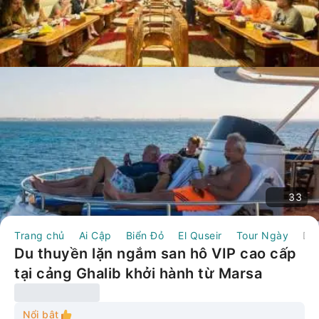
33
Trang chủ
Ai Cập
Biển Đỏ
El Quseir
Tour Ngày
Du thuyền lặn ngắm san hô VIP cao cấp tại cảng Ghalib khởi hành từ Marsa Alam.
Du thuyền lặn ngắm san hô VIP cao cấp
tại cảng Ghalib khởi hành từ Marsa
Alam.
Nổi bật