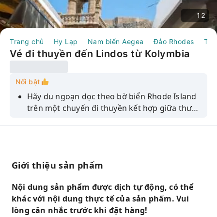
12
Trang chủ
Hy Lạp
Nam biển Aegea
Đảo Rhodes
Tou
Vé đi thuyền đến Lindos từ Kolymbia
Nổi bật
Hãy du ngoạn dọc theo bờ biển Rhode Island
trên một chuyến đi thuyền kết hợp giữa thư
giãn và khám phá. Thuyền sẽ lướt qua những
vịnh nhỏ, hang động và bãi biển tuyệt đẹp,
bạn có thể tắm nắng trên boong tàu, chiêm
ngưỡng cảnh sắc và tận hưởng một hoặc hai
Giới thiệu sản phẩm
điểm dừng để bơi lội. Và tại làng Lindos, bạn
có thời gian tự do để khám phá hoặc dùng
Nội dung sản phẩm được dịch tự động, có thể
bữa trưa tại ngôi làng thời trung cổ này.
khác với nội dung thực tế của sản phẩm. Vui
lòng cân nhắc trước khi đặt hàng!