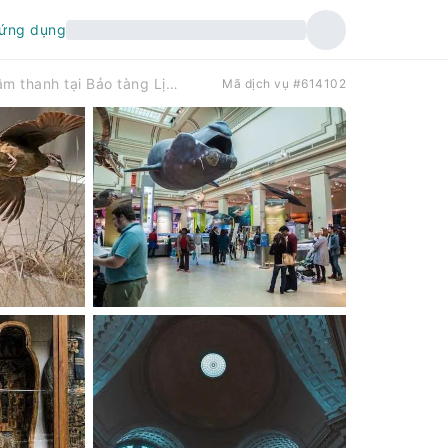
 ứng dụng
Chuyến tham quan tự hướng dẫn bằng âm thanh tại Bảo tàng Lịch sử Tự nhiên Quốc gia Smithsonian.
Mã dịch vụ #614102