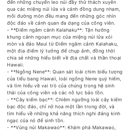
đến những chuyến leo núi đầy thử thách xuyên
qua các miệng núi lửa và cánh đồng dung nham,
mỗi đường mòn đều mang đến những góc nhìn
độc đáo về cảnh quan đa dạng của công viên.
- **Điểm ngắm cảnh Kalahaku**: Tận hưởng
khung cảnh ngoạn mục của miệng núi lửa xói
mòn và đảo Maui từ Điểm ngắm cảnh Kalahaku,
một địa điểm lý tưởng để chụp ảnh, đồng thời
chia sẻ những hiểu biết về địa chất và thần thoại
Hawaii.
- **Ngỗng Nene**: Quan sát loài chim biểu tượng
của tiểu bang Hawaii, loài ngỗng Nene quý hiếm,
và tìm hiểu về vai trò của chúng trong hệ sinh
thái của công viên và các nỗ lực bảo tồn.
- **Cây kiếm bạc**: Chiêm ngưỡng loài cây kiếm
bạc độc đáo, chỉ nở hoa một lần trong đời, và
tìm hiểu về những khả năng thích nghi đáng kinh
ngạc của nó để sinh tồn.
- **Vùng núi Makawao**: Khám phá Makawao,