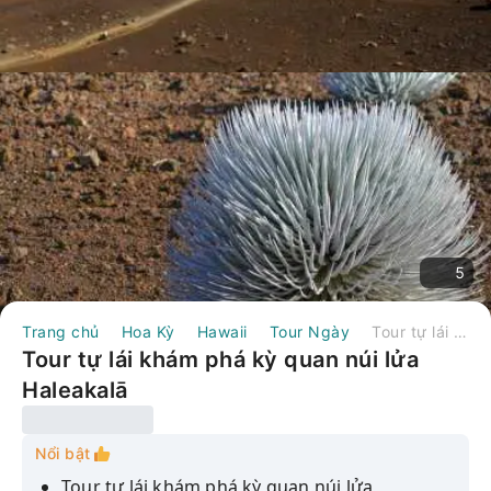
5
Trang chủ
Hoa Kỳ
Hawaii
Tour Ngày
Tour tự lái khám phá kỳ quan núi lửa Haleakalā
Tour tự lái khám phá kỳ quan núi lửa
Haleakalā
Nổi bật
Tour tự lái khám phá kỳ quan núi lửa