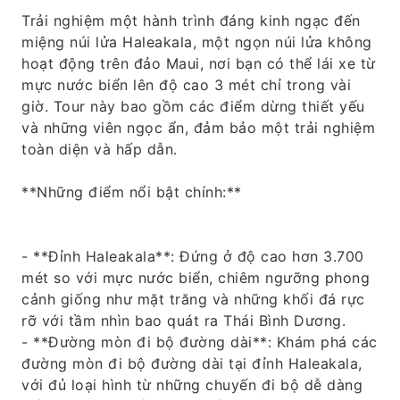
Trải nghiệm một hành trình đáng kinh ngạc đến
miệng núi lửa Haleakala, một ngọn núi lửa không
hoạt động trên đảo Maui, nơi bạn có thể lái xe từ
mực nước biển lên độ cao 3 mét chỉ trong vài
giờ. Tour này bao gồm các điểm dừng thiết yếu
và những viên ngọc ẩn, đảm bảo một trải nghiệm
toàn diện và hấp dẫn.
**Những điểm nổi bật chính:**
- **Đỉnh Haleakala**: Đứng ở độ cao hơn 3.700
mét so với mực nước biển, chiêm ngưỡng phong
cảnh giống như mặt trăng và những khối đá rực
rỡ với tầm nhìn bao quát ra Thái Bình Dương.
- **Đường mòn đi bộ đường dài**: Khám phá các
đường mòn đi bộ đường dài tại đỉnh Haleakala,
với đủ loại hình từ những chuyến đi bộ dễ dàng