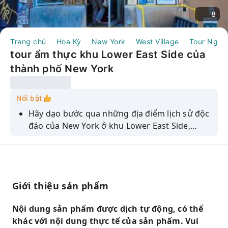
8
Trang chủ
Hoa Kỳ
New York
West Village
Tour Ngày
tour ẩm thực khu Lower East Side của
thành phố New York
Nổi bật
Hãy dạo bước qua những địa điểm lịch sử độc
đáo của New York ở khu Lower East Side,
Chinatown và Little Italy, đồng thời thưởng
thức những món ăn ngon đặc trưng của
thành phố New York.
Giới thiệu sản phẩm
Nội dung sản phẩm được dịch tự động, có thể
khác với nội dung thực tế của sản phẩm. Vui