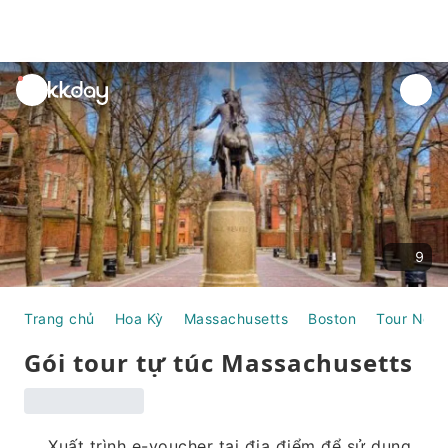
unread
notifications
9
Trang chủ
Hoa Kỳ
Massachusetts
Boston
Tour Ngà
Gói tour tự túc Massachusetts
Xuất trình e-voucher tại địa điểm để sử dụng