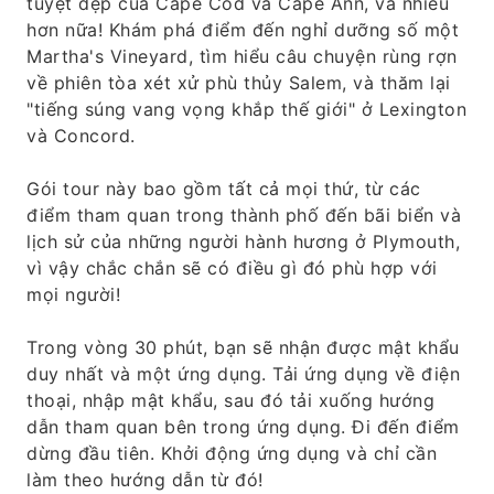
tuyệt đẹp của Cape Cod và Cape Ann, và nhiều
hơn nữa! Khám phá điểm đến nghỉ dưỡng số một
Martha's Vineyard, tìm hiểu câu chuyện rùng rợn
về phiên tòa xét xử phù thủy Salem, và thăm lại
"tiếng súng vang vọng khắp thế giới" ở Lexington
và Concord.
Gói tour này bao gồm tất cả mọi thứ, từ các
điểm tham quan trong thành phố đến bãi biển và
lịch sử của những người hành hương ở Plymouth,
vì vậy chắc chắn sẽ có điều gì đó phù hợp với
mọi người!
Trong vòng 30 phút, bạn sẽ nhận được mật khẩu
duy nhất và một ứng dụng. Tải ứng dụng về điện
thoại, nhập mật khẩu, sau đó tải xuống hướng
dẫn tham quan bên trong ứng dụng. Đi đến điểm
dừng đầu tiên. Khởi động ứng dụng và chỉ cần
làm theo hướng dẫn từ đó!