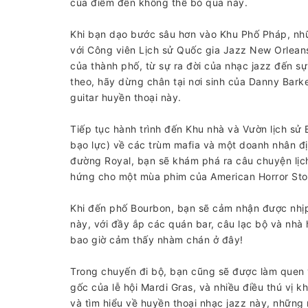
của điểm đến không thể bỏ qua này.
Khi bạn dạo bước sâu hơn vào Khu Phố Pháp, nhữ
với Công viên Lịch sử Quốc gia Jazz New Orleans
của thành phố, từ sự ra đời của nhạc jazz đến sự
theo, hãy dừng chân tại nơi sinh của Danny Barker
guitar huyền thoại này.
Tiếp tục hành trình đến Khu nhà và Vườn lịch sử 
bạo lực) về các trùm mafia và một doanh nhân đị
đường Royal, bạn sẽ khám phá ra câu chuyện lịch
hứng cho một mùa phim của American Horror Sto
Khi đến phố Bourbon, bạn sẽ cảm nhận được nhị
này, với đầy ắp các quán bar, câu lạc bộ và nhà 
bao giờ cảm thấy nhàm chán ở đây!
Trong chuyến đi bộ, bạn cũng sẽ được làm quen 
gốc của lễ hội Mardi Gras, và nhiều điều thú vị 
và tìm hiểu về huyền thoại nhạc jazz này, những