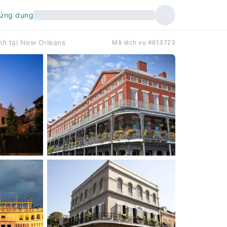
 ứng dụng
nh tại New Orleans
Mã dịch vụ #613723