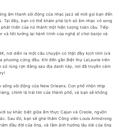
ng âm thanh sôi động của nhạc jazz sẽ mời gọi bạn đến
. Tại đây, bạn có thể khám phá lịch sử âm nhạc vô song
 phát triển của nó thành một hiện tượng toàn cầu. Tiếp
 và hồi tưởng lại hành trình của nghệ sĩ chơi banjo và
BK, nơi diễn ra một câu chuyện có thật đầy kịch tính (và
a phương cứng đầu. Khi đến gần Biệt thự LaLaurie trên
 sử rùng rợn đằng sau địa danh này, nơi đã truyền cảm
ry!
p sống sôi động của New Orleans. Con phố nhộn nhịp
hàng, chính là trái tim của thành phố, và bạn sẽ không
với sự khác biệt giữa ẩm thực Cajun và Creole, nguồn
khác. Sau đó, bạn sẽ ghé thăm Công viên Louis Armstrong
 năm đầu đời của ông, và tầm ảnh hưởng lâu dài của ông