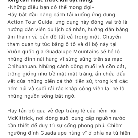
-Những điều bạn có thể mong đợi-
Hãy bắt đầu bằng cách tải xuống ứng dụng
Action Tour Guide, ứng dụng này đóng vai trò là
hướng dẫn viên du lịch cá nhân, hướng dẫn bằng
âm thanh và bản đồ tất cả trong một. Chuyến
tham quan tự túc bằng ô tô và đi bộ này tại
Vườn quốc gia Guadalupe Mountains sẽ hé lộ
những đỉnh núi hùng vĩ sừng sững trên sa mạc
Chihuahuan. Những cánh đồng muối và cồn cát,
trông giống như bề mặt mặt trăng, ẩn chứa dấu
vết của những biển cả thời tiền sử, trong khi các
hẻm núi và suối rải rác khắp công viên lại hé lộ
những nguồn sống bất ngờ.
Hãy tản bộ qua vẻ đẹp tráng lệ của hẻm núi
McKittrick, nơi dòng suối cung cấp nguồn nước
cần thiết để duy trì sự sống phong phú. Chiêm
ngưỡng đỉnh Guadalupe hùng vĩ ở phía xa từ hiên