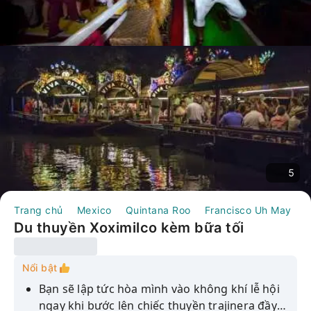
5
Trang chủ
Mexico
Quintana Roo
Francisco Uh May
T
Du thuyền Xoximilco kèm bữa tối
Nổi bật
Bạn sẽ lập tức hòa mình vào không khí lễ hội
ngay khi bước lên chiếc thuyền trajinera đầy