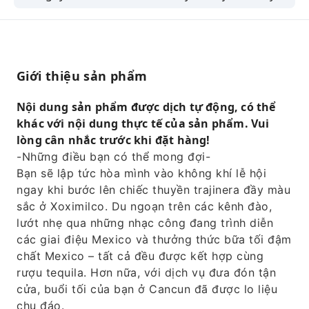
màu sắc ở Xoximilco. Du ngoạn trên các kênh
đào, lắng nghe các nhạc công và thưởng thức
bữa tối đậm chất Mexico – tất cả đều được
dùng kèm với rượu tequila. Và với dịch vụ đưa
Giới thiệu sản phẩm
đón tận cửa, buổi tối của bạn ở Cancun sẽ
được lo liệu chu đáo.
Nội dung sản phẩm được dịch tự động, có thể
khác với nội dung thực tế của sản phẩm. Vui
lòng cân nhắc trước khi đặt hàng!
-Những điều bạn có thể mong đợi-
Bạn sẽ lập tức hòa mình vào không khí lễ hội
ngay khi bước lên chiếc thuyền trajinera đầy màu
sắc ở Xoximilco. Du ngoạn trên các kênh đào,
lướt nhẹ qua những nhạc công đang trình diễn
các giai điệu Mexico và thưởng thức bữa tối đậm
chất Mexico – tất cả đều được kết hợp cùng
rượu tequila. Hơn nữa, với dịch vụ đưa đón tận
cửa, buổi tối của bạn ở Cancun đã được lo liệu
chu đáo.