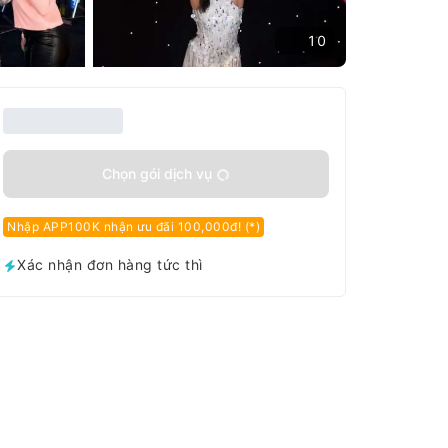
10
Chọn gói dịch vụ
Nhập APP100K nhận ưu đãi 100,000đ! (*)
Xác nhận đơn hàng tức thì