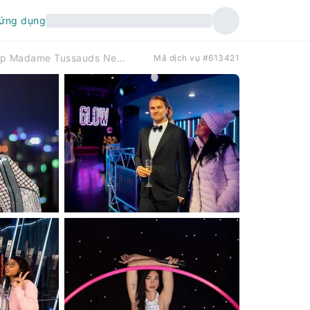
 ứng dụng
Vé vào tham quan bảo tàng tượng sáp Madame Tussauds New York kèm trải nghiệm 7D.
Mã dịch vụ #613421