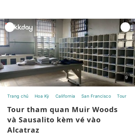
unread
notifications
9
Trang chủ
Hoa Kỳ
California
San Francisco
Tour Ng
Tour tham quan Muir Woods
và Sausalito kèm vé vào
Alcatraz