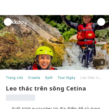
unread
notifications
8
Trang chủ
Croatia
Split
Tour Ngày
Leo thác trên sông Cetina
Leo thác trên sông Cetina
Xuất trình e-voucher tại địa điểm để sử dụng