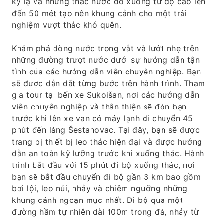
kỳ lạ và những thác nước đổ xuống từ độ cao lên
đến 50 mét tạo nên khung cảnh cho một trải
nghiệm vượt thác khó quên.
Khám phá dòng nước trong vắt và lướt nhẹ trên
những đường trượt nước dưới sự hướng dẫn tận
tình của các hướng dẫn viên chuyên nghiệp. Bạn
sẽ được dẫn dắt từng bước trên hành trình. Tham
gia tour tại bến xe Sukoišan, nơi các hướng dẫn
viên chuyên nghiệp và thân thiện sẽ đón bạn
trước khi lên xe van có máy lạnh di chuyển 45
phút đến làng Šestanovac. Tại đây, bạn sẽ được
trang bị thiết bị leo thác hiện đại và được hướng
dẫn an toàn kỹ lưỡng trước khi xuống thác. Hành
trình bắt đầu với 15 phút đi bộ xuống thác, nơi
bạn sẽ bắt đầu chuyến đi bộ gần 3 km bao gồm
bơi lội, leo núi, nhảy và chiêm ngưỡng những
khung cảnh ngoạn mục nhất. Đi bộ qua một
đường hầm tự nhiên dài 100m trong đá, nhảy từ