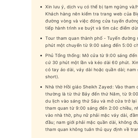
Xin lưu ý, dịch vụ có thể bị tạm ngừng và
Khách hàng nên kiểm tra trang web của Big
đường vòng và việc đóng cửa tuyến đường,
tiếp hành trình xe buýt và tìm các điểm d
Tour tham quan thành phố - Tuyến đường m
phút một chuyến từ 9:00 sáng đến 5:00 ch
Phủ Tổng thống: Mở cửa từ 9:00 sáng đến 
cứ 30 phút một lần và kéo dài 60 phút. Xin
có tay áo dài, váy dài hoặc quần dài; na
short).
Nhà thờ Hồi giáo Sheikh Zayed: Vào tham q
thường là từ thứ Bảy đến thứ Năm, từ 9:00
du lịch vào sáng thứ Sáu và mở cửa trở lạ
tham quan từ 9:00 sáng đến 2:00 chiều, n
vào nhà thờ, phụ nữ phải mặc váy dài, đầ
đầu; nam giới phải mặc quần dài, không đ
tham quan không tuân thủ quy định về tran