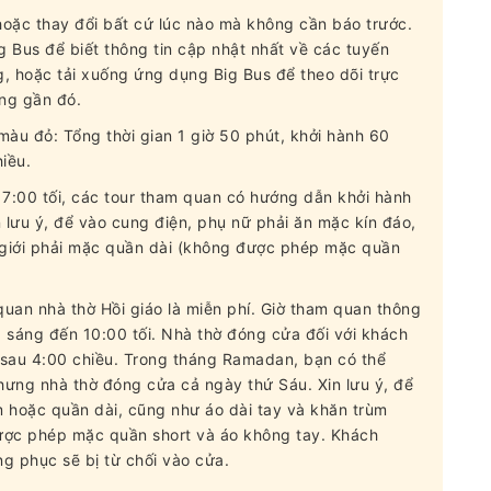
/hoặc thay đổi bất cứ lúc nào mà không cần báo trước.
 Bus để biết thông tin cập nhật nhất về các tuyến
 hoặc tải xuống ứng dụng Big Bus để theo dõi trực
ừng gần đó.
àu đỏ: Tổng thời gian 1 giờ 50 phút, khởi hành 60
iều.
7:00 tối, các tour tham quan có hướng dẫn khởi hành
 lưu ý, để vào cung điện, phụ nữ phải ăn mặc kín đáo,
m giới phải mặc quần dài (không được phép mặc quần
uan nhà thờ Hồi giáo là miễn phí. Giờ tham quan thông
 sáng đến 10:00 tối. Nhà thờ đóng cửa đối với khách
i sau 4:00 chiều. Trong tháng Ramadan, bạn có thể
hưng nhà thờ đóng cửa cả ngày thứ Sáu. Xin lưu ý, để
m hoặc quần dài, cũng như áo dài tay và khăn trùm
ược phép mặc quần short và áo không tay. Khách
g phục sẽ bị từ chối vào cửa.