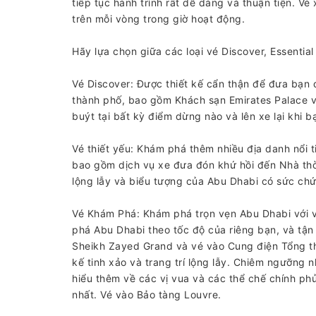
tiếp tục hành trình rất dễ dàng và thuận tiện. V
trên mỗi vòng trong giờ hoạt động.
Hãy lựa chọn giữa các loại vé Discover, Essential
Vé Discover: Được thiết kế cẩn thận để đưa bạn
thành phố, bao gồm Khách sạn Emirates Palace v
buýt tại bất kỳ điểm dừng nào và lên xe lại khi 
Vé thiết yếu: Khám phá thêm nhiều địa danh nổi 
bao gồm dịch vụ xe đưa đón khứ hồi đến Nhà thờ 
lộng lẫy và biểu tượng của Abu Dhabi có sức chứ
Vé Khám Phá: Khám phá trọn vẹn Abu Dhabi với 
phá Abu Dhabi theo tốc độ của riêng bạn, và tận
Sheikh Zayed Grand và vé vào Cung điện Tổng th
kế tinh xảo và trang trí lộng lẫy. Chiêm ngưỡng 
hiểu thêm về các vị vua và các thể chế chính p
nhất. Vé vào Bảo tàng Louvre.