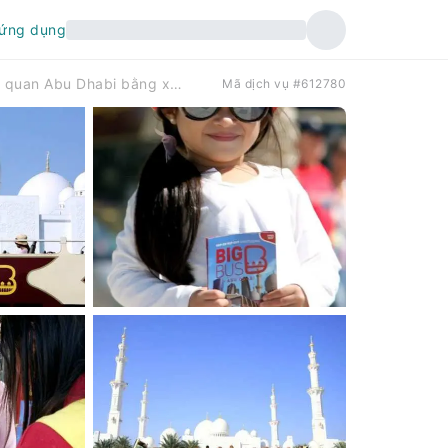
 ứng dụng
Tour tham quan Abu Dhabi bằng xe buýt lớn
Mã dịch vụ #612780