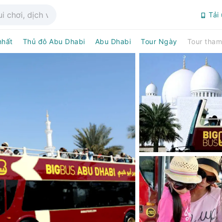
Tải
nhất
Thủ đô Abu Dhabi
Abu Dhabi
Tour Ngày