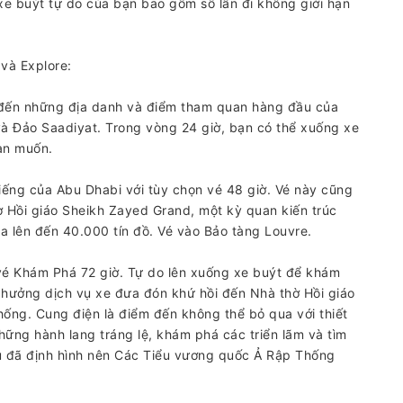
é xe buýt tự do của bạn bao gồm số lần đi không giới hạn
 và Explore:
 đến những địa danh và điểm tham quan hàng đầu của
à Đảo Saadiyat. Trong vòng 24 giờ, bạn có thể xuống xe
bạn muốn.
tiếng của Abu Dhabi với tùy chọn vé 48 giờ. Vé này cũng
Hồi giáo Sheikh Zayed Grand, một kỳ quan kiến ​​trúc
a lên đến 40.000 tín đồ. Vé vào Bảo tàng Louvre.
vé Khám Phá 72 giờ. Tự do lên xuống xe buýt để khám
 hưởng dịch vụ xe đưa đón khứ hồi đến Nhà thờ Hồi giáo
ống. Cung điện là điểm đến không thể bỏ qua với thiết
những hành lang tráng lệ, khám phá các triển lãm và tìm
hủ đã định hình nên Các Tiểu vương quốc Ả Rập Thống