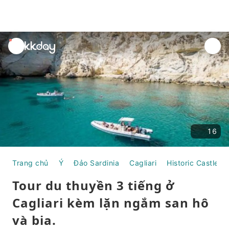
unread
notifications
16
Trang chủ
Ý
Đảo Sardinia
Cagliari
Historic Castle Di
Tour du thuyền 3 tiếng ở
Cagliari kèm lặn ngắm san hô
và bia.