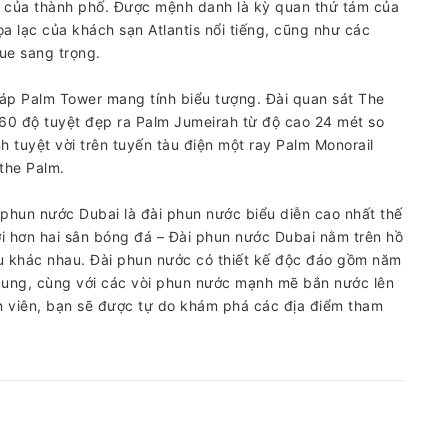
ai của thành phố. Được mệnh danh là kỳ quan thứ tám của
ọa lạc của khách sạn Atlantis nổi tiếng, cũng như các
ue sang trọng.
háp Palm Tower mang tính biểu tượng. Đài quan sát The
60 độ tuyệt đẹp ra Palm Jumeirah từ độ cao 24 mét so
h tuyệt vời trên tuyến tàu điện một ray Palm Monorail
the Palm.
phun nước Dubai là đài phun nước biểu diễn cao nhất thế
ới hơn hai sân bóng đá – Đài phun nước Dubai nằm trên hồ
iệu khác nhau. Đài phun nước có thiết kế độc đáo gồm năm
 cung, cùng với các vòi phun nước mạnh mẽ bắn nước lên
n viên, bạn sẽ được tự do khám phá các địa điểm tham