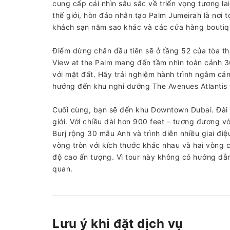
cung cấp cái nhìn sâu sắc về triển vọng tương l
thế giới, hòn đảo nhân tạo Palm Jumeirah là nơi t
khách sạn năm sao khác và các cửa hàng boutiq
Điểm dừng chân đầu tiên sẽ ở tầng 52 của tòa t
View at the Palm mang đến tầm nhìn toàn cảnh 3
với mặt đất. Hãy trải nghiệm hành trình ngắm cản
hướng đến khu nghỉ dưỡng The Avenues Atlantis 
Cuối cùng, bạn sẽ đến khu Downtown Dubai. Đài 
giới. Với chiều dài hơn 900 feet – tương đương v
Burj rộng 30 mẫu Anh và trình diễn nhiều giai đ
vòng tròn với kích thước khác nhau và hai vòng
độ cao ấn tượng. Vì tour này không có hướng dẫ
quan.
Lưu ý khi đặt dịch vụ