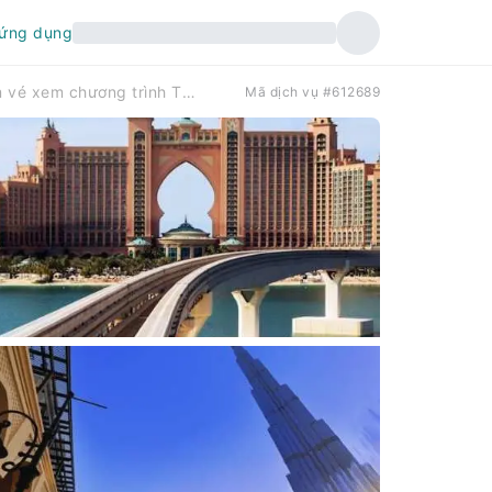
 ứng dụng
Tour tham quan Palm Jumeirah kèm vé xem chương trình The View at the Palm.
Mã dịch vụ #612689