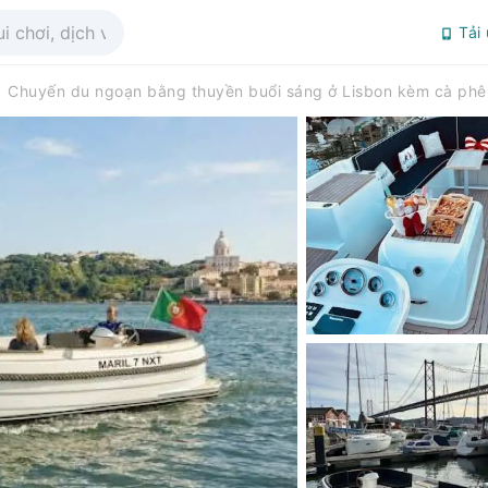
Tải
Chuyến du ngoạn bằng thuyền buổi sáng ở Lisbon kèm cà phê 