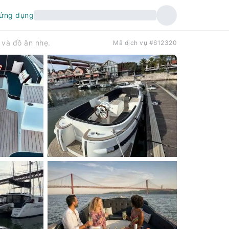
 ứng dụng
và đồ ăn nhẹ.
Mã dịch vụ #612320