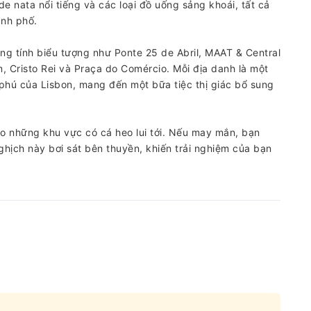
e nata nổi tiếng và các loại đồ uống sảng khoái, tất cả
ành phố.
g tính biểu tượng như Ponte 25 de Abril, MAAT & Central
, Cristo Rei và Praça do Comércio. Mỗi địa danh là một
phú của Lisbon, mang đến một bữa tiệc thị giác bổ sung
o những khu vực có cá heo lui tới. Nếu may mắn, bạn
nghịch này bơi sát bên thuyền, khiến trải nghiệm của bạn