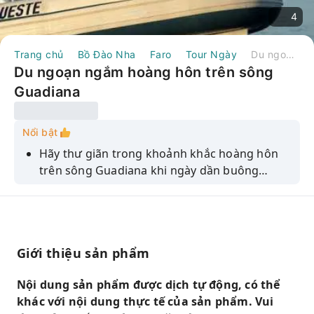
4
Trang chủ
Bồ Đào Nha
Faro
Tour Ngày
Du ngoạn ngắm hoàng hôn trên sông Guadiana
Du ngoạn ngắm hoàng hôn trên sông
Guadiana
Nổi bật
Hãy thư giãn trong khoảnh khắc hoàng hôn
trên sông Guadiana khi ngày dần buông
xuống. Khởi hành từ Centro Náutico 818,
chuyến du ngoạn này là để bạn chậm lại và
tận hưởng từng khoảnh khắc. Ngắm nhìn
đường chân trời Bồ Đào Nha biến đổi trong
Giới thiệu sản phẩm
ánh chiều tà, cảm nhận sự tĩnh lặng của mặt
nước và để âm nhạc du dương tạo nên bầu
Nội dung sản phẩm được dịch tự động, có thể
không khí thư thái. Đây là cách hoàn hảo để
khác với nội dung thực tế của sản phẩm. Vui
kết thúc một ngày của bạn – không vội vã, chỉ