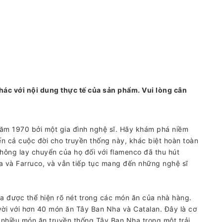
hác với nội dung thực tế của sản phẩm. Vui lòng cân
ăm 1970 bởi một gia đình nghệ sĩ. Hãy khám phá niềm
n cả cuộc đời cho truyền thống này, khác biệt hoàn toàn
không lay chuyển của họ đối với flamenco đã thu hút
a và Farruco, và vẫn tiếp tục mang đến những nghệ sĩ
a được thể hiện rõ nét trong các món ăn của nhà hàng.
vời với hơn 40 món ăn Tây Ban Nha và Catalan. Đây là cơ
c nhiều món ăn truyền thống Tây Ban Nha trong một trải