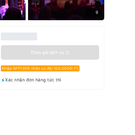
9
Chọn gói dịch vụ
Nhập APP100K nhận ưu đãi 100,000đ! (*)
Xác nhận đơn hàng tức thì