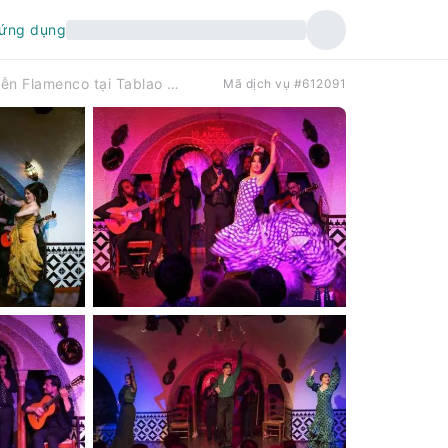
 ứng dụng
Buổi biểu diễn Flamenco tại Tablao Flamenco Cordobes, kèm đồ uống hoặc bữa tối.
Mã dịch vụ #612091