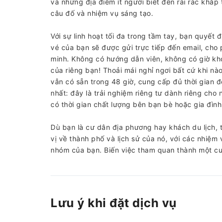
và những địa điểm ít người biết đến rải rác khắp
câu đố và nhiệm vụ sáng tạo.
Với sự linh hoạt tối đa trong tầm tay, bạn quyết 
vé của bạn sẽ được gửi trực tiếp đến email, cho
minh. Không có hướng dẫn viên, không có giờ khở
của riêng bạn! Thoải mái nghỉ ngơi bất cứ khi n
vẫn có sẵn trong 48 giờ, cung cấp đủ thời gian đ
nhất: đây là trải nghiệm riêng tư dành riêng cho
có thời gian chất lượng bên bạn bè hoặc gia đình
Dù bạn là cư dân địa phương hay khách du lịch, 
vị về thành phố và lịch sử của nó, với các nhiệm
nhóm của bạn. Biến việc tham quan thành một cu
Lưu ý khi đặt dịch vụ