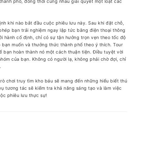
 thành phố, đồng thời cùng nhau giải quyết một loạt các
định khi nào bắt đầu cuộc phiêu lưu này. Sau khi đặt chỗ,
 phép bạn trải nghiệm ngay lập tức bằng điện thoại thông
i hành cố định, chỉ có sự tận hưởng trọn vẹn theo tốc độ
ào bạn muốn và thưởng thức thành phố theo ý thích. Tour
ể bạn hoàn thành nó một cách thuận tiện. Điều tuyệt vời
 nhóm của bạn. Không có người lạ, không phải chờ đợi, chỉ
.
trò chơi truy tìm kho báu sẽ mang đến những hiểu biết thú
 vụ tương tác sẽ kiểm tra khả năng sáng tạo và làm việc
ộc phiêu lưu thực sự!