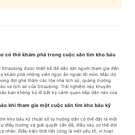
ào có thể khám phá trong cuộc săn tìm kho báu
 Straubing được thiết kế để dẫn dắt người tham gia đến
họ khám phá những viên ngọc ẩn ngoài lối mòn. Mặc dù
 mong đợi ghé thăm các tòa nhà lịch sử, quảng trường
đáo và lịch sử của Straubing. Trải nghiệm này khuyến
bảo bạn không bỏ lỡ bất kỳ cảnh quan hấp dẫn nào của
nào khi tham gia một cuộc săn tìm kho báu kỹ
 tìm kho báu kỹ thuật số tự hướng dẫn có thể đặt ra một
tự điều hướng và giải quyết vấn đề, điều này có thể đòi
á nhân. Điều kiện thời tiết cũng là một yếu tố, vì hoạt