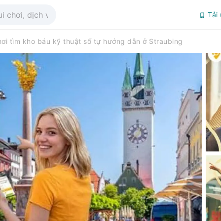
Tải
hơi tìm kho báu kỹ thuật số tự hướng dẫn ở Straubing