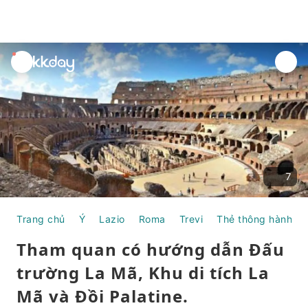
unread
notifications
7
Trang chủ
Ý
Lazio
Roma
Trevi
Thẻ thông hành Du 
Tham quan có hướng dẫn Đấu
trường La Mã, Khu di tích La
Mã và Đồi Palatine.