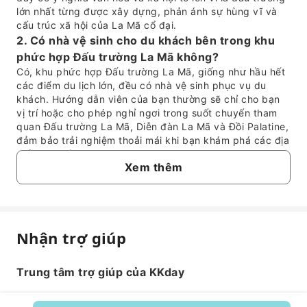
lớn nhất từng được xây dựng, phản ánh sự hùng vĩ và
cấu trúc xã hội của La Mã cổ đại.
2. Có nhà vệ sinh cho du khách bên trong khu
phức hợp Đấu trường La Mã không?
Có, khu phức hợp Đấu trường La Mã, giống như hầu hết
các điểm du lịch lớn, đều có nhà vệ sinh phục vụ du
khách. Hướng dẫn viên của bạn thường sẽ chỉ cho bạn
vị trí hoặc cho phép nghỉ ngơi trong suốt chuyến tham
quan Đấu trường La Mã, Diễn đàn La Mã và Đồi Palatine,
đảm bảo trải nghiệm thoải mái khi bạn khám phá các địa
điểm lịch sử này.
Xem thêm
3. Các câu chuyện lịch sử nào được làm nổi bật
trong chuyến tham quan có hướng dẫn viên khi
khám phá Diễn đàn La Mã?
Trong chuyến tham quan có hướng dẫn viên tại Diễn đàn
La Mã, du khách sẽ đi sâu vào trung tâm đời sống công
Nhận trợ giúp
Câu hỏi thường gặp
cộng của La Mã cổ đại. Hướng dẫn viên sẽ làm sáng tỏ
các câu chuyện lịch sử về sự thăng trầm của các hoàng
Trung tâm trợ giúp của KKday
đế, những âm mưu chính trị và các hoạt động hàng ngày
1. Những sự kiện lịch sử quan trọng nào đã
đã diễn ra giữa những tàn tích của các đền thờ, vương
diễn ra tại Đấu trường La Mã?
cung thánh đường và cổng khải hoàn. Phần bình luận