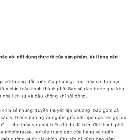
hác với nội dung thực tế của sản phẩm. Vui lòng cân
ng với hướng dẫn viên địa phương. Tour này sẽ đưa bạn
 tầm nhìn toàn cảnh thành phố. Bạn sẽ dạo bước qua khu
a nhà lịch sử và bầu không khí sôi động.
 chia sẻ những truyền thuyết địa phương, bao gồm cả
a các vị thánh bảo hộ và nguồn gốc bất ngờ của tên gọi cũ
" — cho thấy sự phát triển đô thị đã biến đổi thành phố
Bahnhofstrasse, nơi tập trung các cửa hàng và ngân
 một cường quốc tài chính. Chuyến đi cũng bao gồm