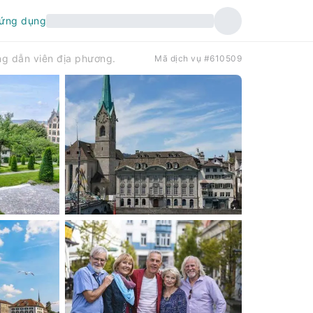
 ứng dụng
ng dẫn viên địa phương.
Mã dịch vụ #610509