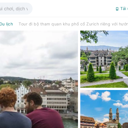
Tải
Du lịch
Tour đi bộ tham quan khu phố cổ Zurich riêng với hướ