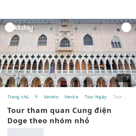
unread
notifications
7
Trang chủ
Ý
Veneto
Venice
Tour Ngày
Tour tham quan Cung điện Doge theo nhóm nhỏ
Tour tham quan Cung điện
Doge theo nhóm nhỏ