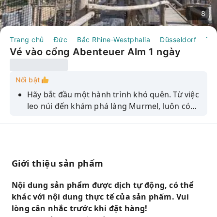
8
Trang chủ
Đức
Bắc Rhine-Westphalia
Düsseldorf
To
Vé vào cổng Abenteuer Alm 1 ngày
Nổi bật
Hãy bắt đầu một hành trình khó quên. Từ việc
leo núi đến khám phá làng Murmel, luôn có
điều thú vị dành cho mọi người.
Giới thiệu sản phẩm
Nội dung sản phẩm được dịch tự động, có thể
khác với nội dung thực tế của sản phẩm. Vui
lòng cân nhắc trước khi đặt hàng!