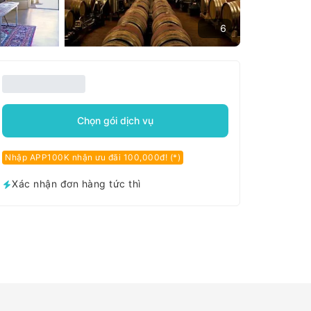
6
Chọn gói dịch vụ
Nhập APP100K nhận ưu đãi 100,000đ! (*)
Xác nhận đơn hàng tức thì