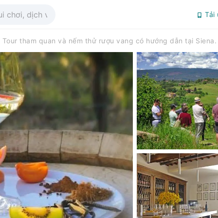
Tải
Tour tham quan và nếm thử rượu vang có hướng dẫn tại Siena.