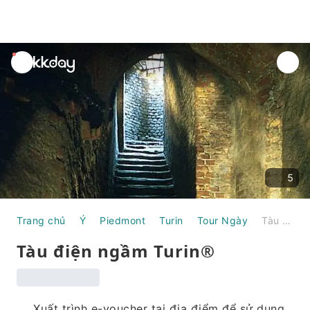
unread
notifications
5
Trang chủ
Ý
Piedmont
Turin
Tour Ngày
Tàu điện ngầm Turin®
Tàu điện ngầm Turin®
Xuất trình e-voucher tại địa điểm để sử dụng