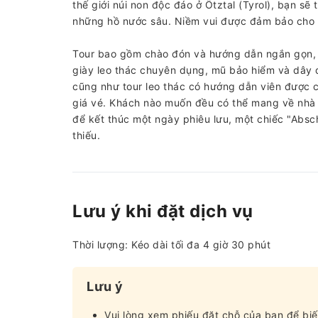
thế giới núi non độc đáo ở Ötztal (Tyrol), bạn s
những hồ nước sâu. Niềm vui được đảm bảo cho m
Tour bao gồm chào đón và hướng dẫn ngắn gọn, t
giày leo thác chuyên dụng, mũ bảo hiểm và dây 
cũng như tour leo thác có hướng dẫn viên được
giá vé. Khách nào muốn đều có thể mang về nhà
để kết thúc một ngày phiêu lưu, một chiếc "Absc
thiếu.
Lưu ý khi đặt dịch vụ
Thời lượng: Kéo dài tối đa 4 giờ 30 phút
Lưu ý
Vui lòng xem phiếu đặt chỗ của bạn để biế