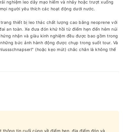
ẽ trải nghiệm leo dây mạo hiểm và nhảy hoặc trượt xuống
ọi người yêu thích các hoạt động dưới nước.
rang thiết bị leo thác chất lượng cao bằng neoprene với
đai an toàn. Xe đưa đón khứ hồi từ điểm hẹn đến hẻm núi
 chứng nhận và giàu kinh nghiệm đều được bao gồm trong
 những bức ảnh hành động được chụp trong suốt tour. Và
hlussschnapserl" (hoặc kẹo mút) chắc chắn là không thể
t thông tin cuối cùng về điểm hẹn, địa điểm đón và