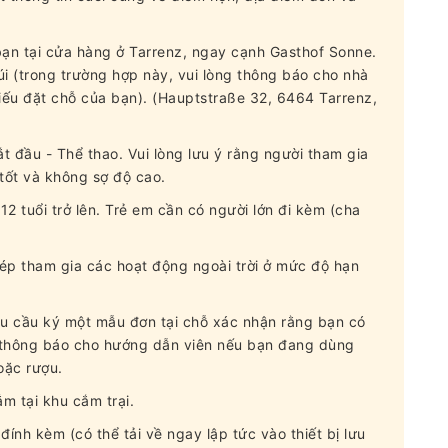
ạn tại cửa hàng ở Tarrenz, ngay cạnh Gasthof Sonne.
i (trong trường hợp này, vui lòng thông báo cho nhà
phiếu đặt chỗ của bạn). (Hauptstraße 32, 6464 Tarrenz,
t đầu - Thể thao. Vui lòng lưu ý rằng người tham gia
 tốt và không sợ độ cao.
 12 tuổi trở lên. Trẻ em cần có người lớn đi kèm (cha
ép tham gia các hoạt động ngoài trời ở mức độ hạn
êu cầu ký một mẫu đơn tại chỗ xác nhận rằng bạn có
h, thông báo cho hướng dẫn viên nếu bạn đang dùng
oặc rượu.
m tại khu cắm trại.
nh kèm (có thể tải về ngay lập tức vào thiết bị lưu