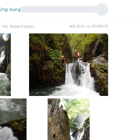
 ứng dụng
 núi Alpenrosen.
Mã dịch vụ #599015