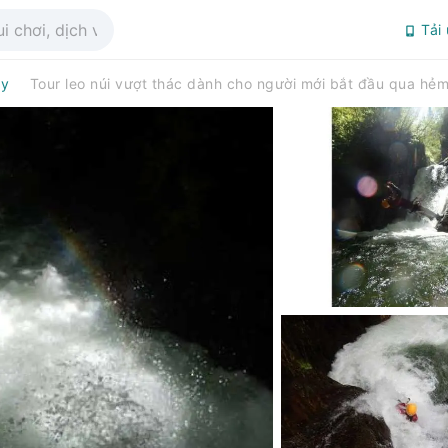
Tải
ày
Tour leo núi vượt thác dành cho người mới bắt đầu qua hẻm