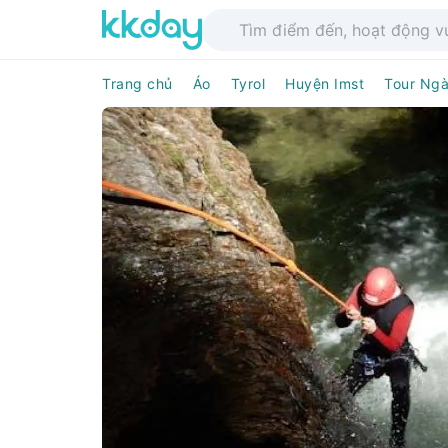
Trang chủ
Áo
Tyrol
Huyện Imst
Tour Ng