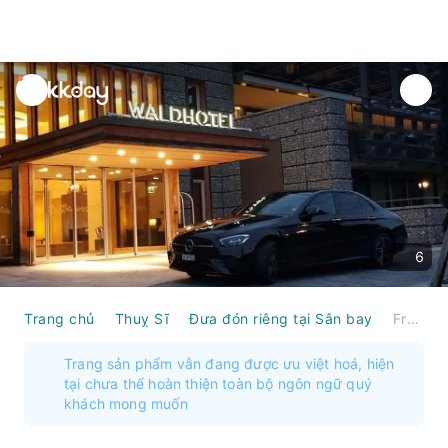
unread
notifications
6
Trang chủ
Thuỵ Sĩ
Đưa đón riêng tại Sân bay
From Zurich Airport: Transfer to Davos, St. Moritz, Arosa or Laax
Trang sản phẩm vẫn đang được ưu việt hoá, hiện
tại chưa thể hoàn thiện toàn bộ ngôn ngữ quý
khách mong muốn