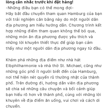
lòng cân nhắc trước khi đặt hàng!
-Những điều bạn có thể mong đợi-
Hãy bắt đầu chuyến tham quan Hamburg của bạn
với trải nghiệm cân bằng này do một người dân
địa phương am hiểu hướng dẫn. Chương trình kết
hợp những điểm tham quan không thể bỏ qua,
những món ăn địa phương được yêu thích và
những lời khuyên thiết thực để giúp bạn cảm
thấy như một người dân địa phương ngay từ đầu.
Khám phá những địa điểm như nhà hát
Elbphilharmonie và nhà thờ St. Michael, cũng như
những góc phố ít người biết đến của Hamburg,
nơi thể hiện nét quyến rũ thường nhật của thành
phố. Trên đường đi, hướng dẫn viên địa phương
sẽ chia sẻ những câu chuyện và bối cảnh giúp
bạn hiểu rõ hơn về thành phố, cùng với những lời
khuyên về địa điểm ăn uống, vui chơi và cách di
chuyển.