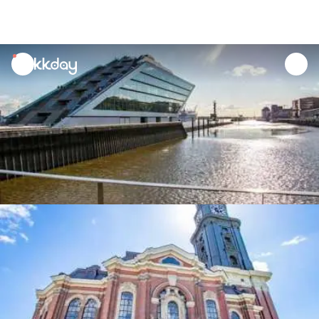
unread
notifications