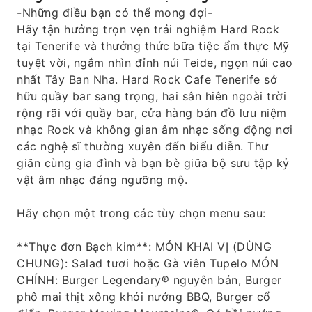
-Những điều bạn có thể mong đợi-
chọn thực đơn sau: Thực đơn Bạch kim: MÓN
Hãy tận hưởng trọn vẹn trải nghiệm Hard Rock
KHAI VỊ (CHUNG): Salad tươi hoặc Gà viên
tại Tenerife và thưởng thức bữa tiệc ẩm thực Mỹ
Tupelo MÓN CHÍNH: Burger Legendary®
tuyệt vời, ngắm nhìn đỉnh núi Teide, ngọn núi cao
nguyên bản, Burger phô mai thịt xông khói
nhất Tây Ban Nha. Hard Rock Cafe Tenerife sở
BBQ, Burger cổ điển, Burger Moving
hữu quầy bar sang trọng, hai sân hiên ngoài trời
Mountains®, Cá hồi nướng, Salad Cobb bít tết
rộng rãi với quầy bar, cửa hàng bán đồ lưu niệm
hoặc Sườn heo nướng MÓN TRÁNG MIỆNG:
nhạc Rock và không gian âm nhạc sống động nơi
Bánh brownie sốt sô cô la nóng Thực đơn Kim
các nghệ sĩ thường xuyên đến biểu diễn. Thư
cương: MÓN KHAI VỊ (CHUNG): Salad tươi
giãn cùng gia đình và bạn bè giữa bộ sưu tập kỷ
hoặc Khoai tây chiên vòng nhỏ MÓN CHÍNH:
vật âm nhạc đáng ngưỡng mộ.
Burger Legendary® nguyên bản, Burger cổ
điển, Burger Moving Mountains®, Combo
Hãy chọn một trong các tùy chọn menu sau:
BBQ hun khói, Cá hồi nướng, Mì ống xoắn, Gà
phô mai hoặc Salad Cobb bít tết MÓN TRÁNG
**Thực đơn Bạch kim**: MÓN KHAI VỊ (DÙNG
MIỆNG: Bánh brownie nhỏ Thực đơn Vàng:
CHUNG): Salad tươi hoặc Gà viên Tupelo MÓN
MÓN CHÍNH: Burger Legendary® nguyên bản,
CHÍNH: Burger Legendary® nguyên bản, Burger
Movi
phô mai thịt xông khói nướng BBQ, Burger cổ