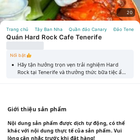
20
Trang chủ
Tây Ban Nha
Quần đảo Canary
Đảo Tenerif
Quán Hard Rock Cafe Tenerife
Nổi bật
Hãy tận hưởng trọn vẹn trải nghiệm Hard
Rock tại Tenerife và thưởng thức bữa tiệc ẩm
thực Mỹ tuyệt vời, ngắm nhìn đỉnh núi Teide,
ngọn núi cao nhất Tây Ban Nha. Hard Rock
Cafe Tenerife sở hữu quầy bar sang trọng, hai
sân hiên ngoài trời rộng rãi với quầy bar, cửa
Giới thiệu sản phẩm
hàng bán đồ lưu niệm nhạc Rock và không
gian âm nhạc sống động nơi các nghệ sĩ
Nội dung sản phẩm được dịch tự động, có thể
thường xuyên đến biểu diễn. Thư giãn cùng
khác với nội dung thực tế của sản phẩm. Vui
gia đình và bạn bè giữa bộ sưu tập kỷ vật âm
lòng cân nhắc trước khi đặt hàng!
nhạc đáng ngưỡng mộ. Hãy chọn giữa các tùy