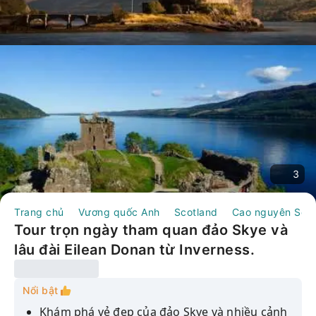
3
Trang chủ
Vương quốc Anh
Scotland
Cao nguyên Scot
Tour trọn ngày tham quan đảo Skye và
lâu đài Eilean Donan từ Inverness.
Nổi bật
Khám phá vẻ đẹp của đảo Skye và nhiều cảnh