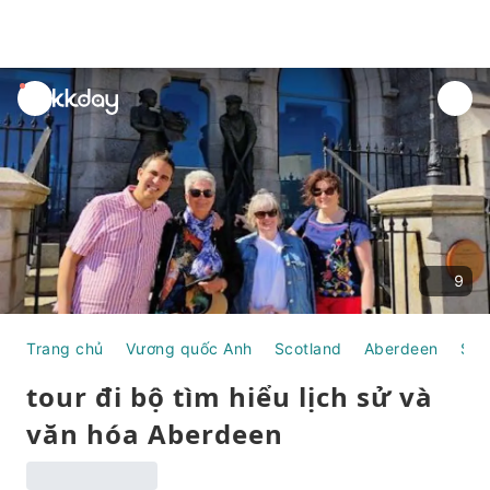
unread
notifications
9
Trang chủ
Vương quốc Anh
Scotland
Aberdeen
Sum
tour đi bộ tìm hiểu lịch sử và
văn hóa Aberdeen