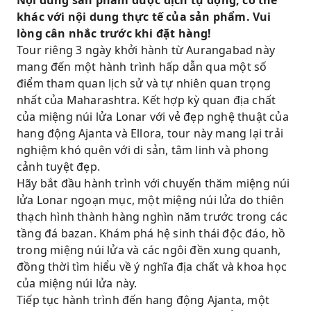
Nội dung sản phẩm được dịch tự động, có thể
điêu khắc Phật giáo cổ đại.
khác với nội dung thực tế của sản phẩm. Vui
lòng cân nhắc trước khi đặt hàng!
Khám phá kiến ​​trúc chạm khắc đá độc đáo
Tour riêng 3 ngày khởi hành từ Aurangabad này
của hang động Ellora.
mang đến một hành trình hấp dẫn qua một số
Hãy chiêm ngưỡng vẻ đẹp tráng lệ của đền
điểm tham quan lịch sử và tự nhiên quan trọng
Kailasa được chạm khắc từ một khối đá duy
nhất của Maharashtra. Kết hợp kỳ quan địa chất
nhất tại Ellora.
của miệng núi lửa Lonar với vẻ đẹp nghệ thuật của
Trải nghiệm sự kết hợp hoàn hảo giữa kỳ
hang động Ajanta và Ellora, tour này mang lại trải
quan thiên nhiên, lịch sử, nghệ thuật và văn
nghiệm khó quên với di sản, tâm linh và phong
hóa.
cảnh tuyệt đẹp.
Hãy bắt đầu hành trình với chuyến thăm miệng núi
Di chuyển thoải mái bằng xe riêng có máy
lửa Lonar ngoạn mục, một miệng núi lửa do thiên
lạnh và tham quan có hướng dẫn viên từ
thạch hình thành hàng nghìn năm trước trong các
Aurangabad.
tầng đá bazan. Khám phá hệ sinh thái độc đáo, hồ
trong miệng núi lửa và các ngôi đền xung quanh,
đồng thời tìm hiểu về ý nghĩa địa chất và khoa học
của miệng núi lửa này.
Tiếp tục hành trình đến hang động Ajanta, một