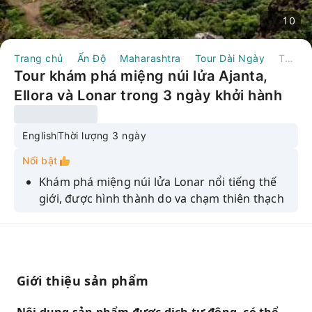
10
Trang chủ
Ấn Độ
Maharashtra
Tour Dài Ngày
Tour khám phá miệng núi lửa Ajanta, Ellora và Lonar trong 3 ngày khởi hành từ Aurangabad.
Tour khám phá miệng núi lửa Ajanta,
Ellora và Lonar trong 3 ngày khởi hành
từ Aurangabad.
English
Thời lượng 3 ngày
Nổi bật
Khám phá miệng núi lửa Lonar nổi tiếng thế
giới, được hình thành do va chạm thiên thạch
hàng nghìn năm trước.
Khám phá cảnh quan địa chất và hệ sinh thái
độc đáo xung quanh hồ Lonar.
Hãy ghé thăm hang động Ajanta, được
Giới thiệu sản phẩm
UNESCO công nhận là Di sản Thế giới, nổi
tiếng với những bức bích họa và tác phẩm