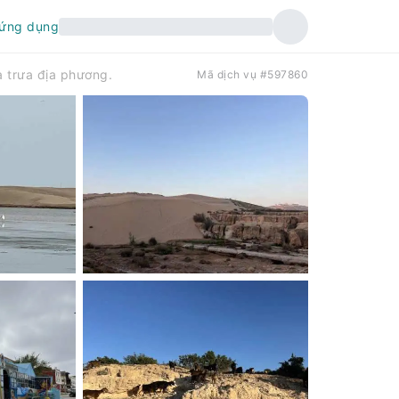
 ứng dụng
 trưa địa phương.
Mã dịch vụ #597860