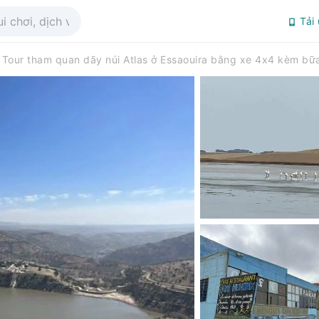
Tải
Tour tham quan dãy núi Atlas ở Essaouira bằng xe 4x4 kèm bữa