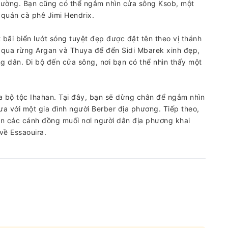
đường. Bạn cũng có thể ngắm nhìn cửa sông Ksob, một
 quán cà phê Jimi Hendrix.
t bãi biển lướt sóng tuyệt đẹp được đặt tên theo vị thánh
i qua rừng Argan và Thuya để đến Sidi Mbarek xinh đẹp,
 dân. Đi bộ đến cửa sông, nơi bạn có thể nhìn thấy một
a bộ tộc Ihahan. Tại đây, bạn sẽ dừng chân để ngắm nhìn
a với một gia đình người Berber địa phương. Tiếp theo,
an các cánh đồng muối nơi người dân địa phương khai
về Essaouira.