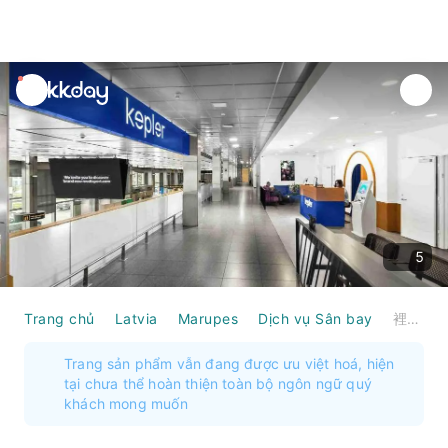
unread
notifications
5
Trang chủ
Latvia
Marupes
Dịch vụ Sân bay
裡加國際機場(RIX) | Main Terminal | Kepler Club (Landside) | 貴賓室服務
Trang sản phẩm vẫn đang được ưu việt hoá, hiện
tại chưa thể hoàn thiện toàn bộ ngôn ngữ quý
khách mong muốn