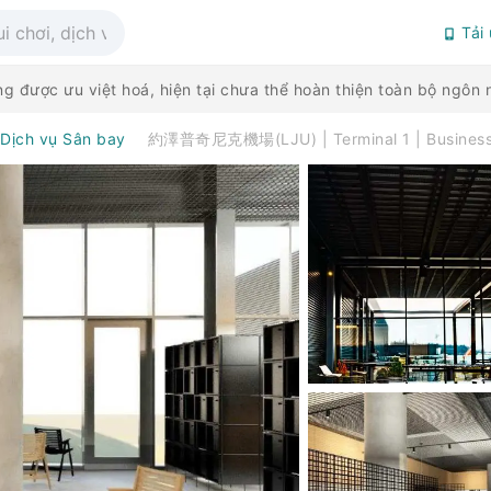
Tải
g được ưu việt hoá, hiện tại chưa thể hoàn thiện toàn bộ ngô
Dịch vụ Sân bay
約澤普奇尼克機場(LJU) | Terminal 1 | Busine