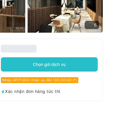
6
Chọn gói dịch vụ
Nhập APP100K nhận ưu đãi 100,000đ! (*)
Xác nhận đơn hàng tức thì