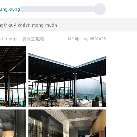
 ứng dụng
n ngữ quý khách mong muốn
ss Lounge | 貴賓室服務
Mã dịch vụ #597428