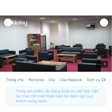
unread
notifications
1
Trang chủ
Romania
Cluj
Cluj-Napoca
Dịch vụ Sân b
Trang sản phẩm vẫn đang được ưu việt hoá, hiện
tại chưa thể hoàn thiện toàn bộ ngôn ngữ quý
khách mong muốn