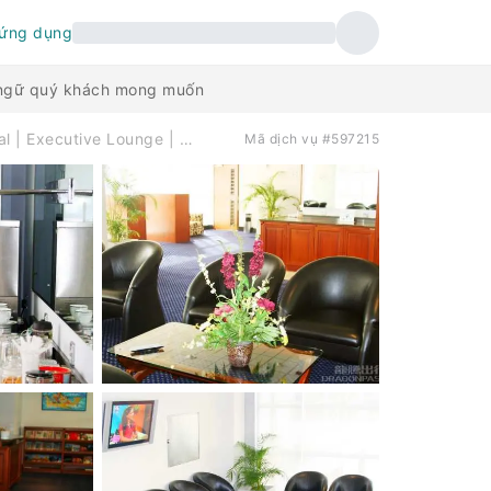
 ứng dụng
n ngữ quý khách mong muốn
班達拉奈克國際機場(CMB) | Main Terminal | Executive Lounge | 貴賓室服務
Mã dịch vụ #597215