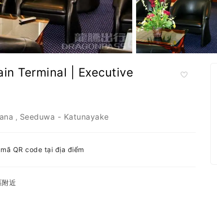
erminal | Executive
ana
Seeduwa - Katunayake
,
h mã QR code tại địa điểm
區附近