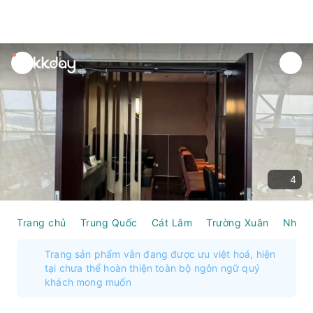
unread
notifications
4
Trang chủ
Trung Quốc
Cát Lâm
Trường Xuân
Nhị Đ
Trang sản phẩm vẫn đang được ưu việt hoá, hiện
tại chưa thể hoàn thiện toàn bộ ngôn ngữ quý
khách mong muốn