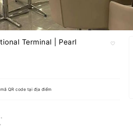
nal Terminal | Pearl
h mã QR code tại địa điểm
食。
。