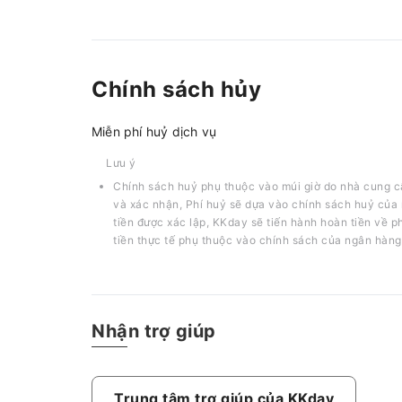
Chính sách hủy
Miễn phí huỷ dịch vụ
Lưu ý
Chính sách huỷ phụ thuộc vào múi giờ do nhà cung c
và xác nhận, Phí huỷ sẽ dựa vào chính sách huỷ của 
tiền được xác lập, KKday sẽ tiến hành hoàn tiền về 
tiền thực tế phụ thuộc vào chính sách của ngân hàng
Nhận trợ giúp
Trung tâm trợ giúp của KKday