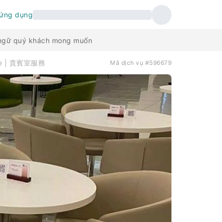
 ứng dụng
n ngữ quý khách mong muốn
nge | 貴賓室服務
Mã dịch vụ #596679