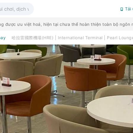
Tải
g được ưu việt hoá, hiện tại chưa thể hoàn thiện toàn bộ ngô
bay
哈拉雷國際機場(HRE) | International Terminal | Pearl Lou