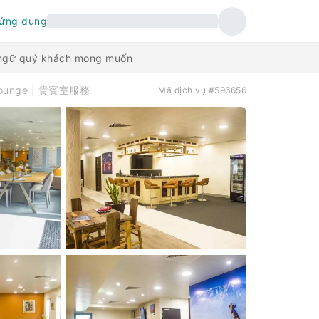
 ứng dụng
n ngữ quý khách mong muốn
Lounge | 貴賓室服務
Mã dịch vụ #596656