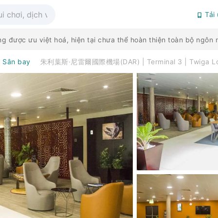
Tải
g được ưu việt hoá, hiện tại chưa thể hoàn thiện toàn bộ ngô
ụ Sân bay
朱利葉斯·尼雷爾國際機場(DAR) | Terminal 3 | Twiga 