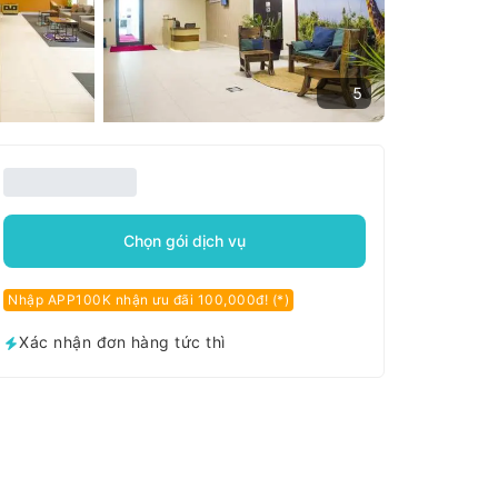
5
Chọn gói dịch vụ
Nhập APP100K nhận ưu đãi 100,000đ! (*)
Xác nhận đơn hàng tức thì