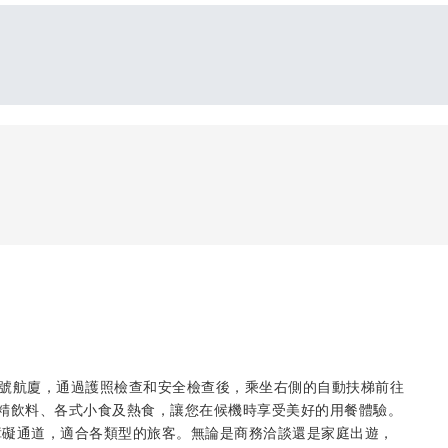
際機場3號航廈，通過護照檢查和安全檢查後，乘坐右側的自動扶梯前往
精飲料、各式小食及熱食，讓您在候機時享受美好的用餐體驗。
障礙通道，適合各類型的旅客。無論是商務洽談還是家庭出遊，