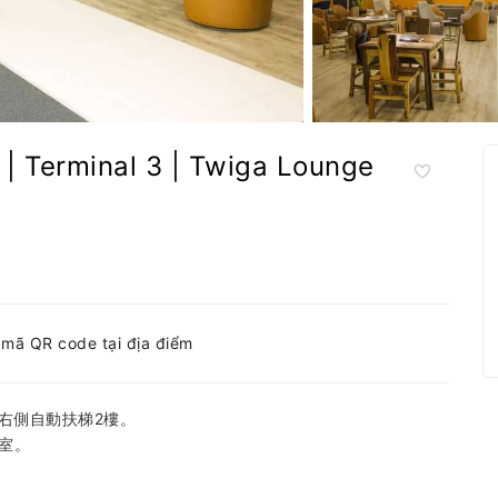
rminal 3 | Twiga Lounge
h mã QR code tại địa điểm
右側自動扶梯2樓。
室。