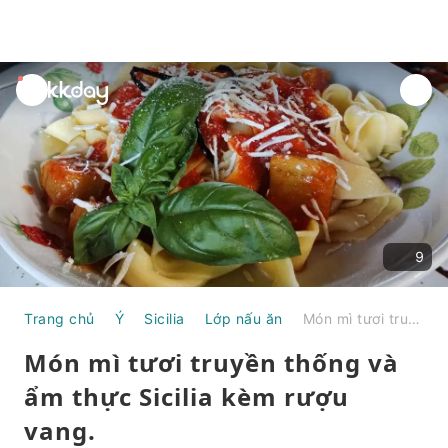
unread
notifications
9
Trang chủ
Ý
Sicilia
Lớp nấu ăn
Món mì tươi truyền thống và ẩm thực Sicilia kèm rượu vang.
Món mì tươi truyền thống và
ẩm thực Sicilia kèm rượu
vang.