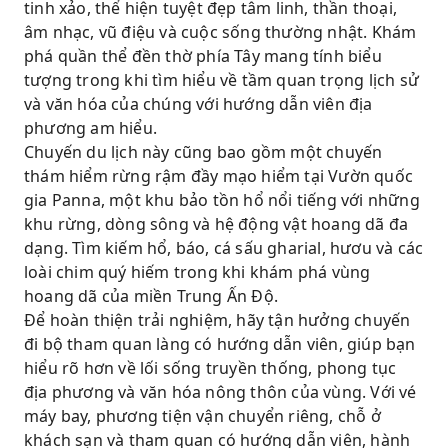
tinh xảo, thể hiện tuyệt đẹp tâm linh, thần thoại,
âm nhạc, vũ điệu và cuộc sống thường nhật. Khám
phá quần thể đền thờ phía Tây mang tính biểu
tượng trong khi tìm hiểu về tầm quan trọng lịch sử
và văn hóa của chúng với hướng dẫn viên địa
phương am hiểu.
Chuyến du lịch này cũng bao gồm một chuyến
thám hiểm rừng rậm đầy mạo hiểm tại Vườn quốc
gia Panna, một khu bảo tồn hổ nổi tiếng với những
khu rừng, dòng sông và hệ động vật hoang dã đa
dạng. Tìm kiếm hổ, báo, cá sấu gharial, hươu và các
loài chim quý hiếm trong khi khám phá vùng
hoang dã của miền Trung Ấn Độ.
Để hoàn thiện trải nghiệm, hãy tận hưởng chuyến
đi bộ tham quan làng có hướng dẫn viên, giúp bạn
hiểu rõ hơn về lối sống truyền thống, phong tục
địa phương và văn hóa nông thôn của vùng. Với vé
máy bay, phương tiện vận chuyển riêng, chỗ ở
khách sạn và tham quan có hướng dẫn viên, hành