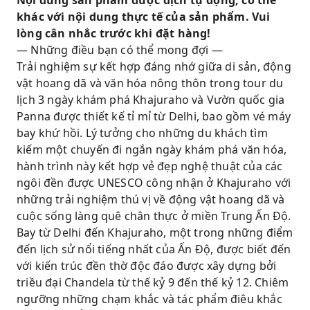
Nội dung sản phẩm được dịch tự động, có thể
đầy thú vị tại Vườn quốc gia Panna, một trong
khác với nội dung thực tế của sản phẩm. Vui
những khu bảo tồn hổ quan trọng của Ấn Độ.
lòng cân nhắc trước khi đặt hàng!
— Những điều bạn có thể mong đợi —
Quan sát các loài động vật hoang dã bao gồm
Trải nghiệm sự kết hợp đáng nhớ giữa di sản, động
hổ, báo, cá sấu gharial, hươu và nhiều loài
vật hoang dã và văn hóa nông thôn trong tour du
chim khác nhau trong môi trường sống tự
lịch 3 ngày khám phá Khajuraho và Vườn quốc gia
nhiên của chúng.
Panna được thiết kế tỉ mỉ từ Delhi, bao gồm vé máy
Trải nghiệm cuộc sống nông thôn chân thực
bay khứ hồi. Lý tưởng cho những du khách tìm
thông qua chuyến đi bộ tham quan làng quê
kiếm một chuyến đi ngắn ngày khám phá văn hóa,
có hướng dẫn và các hoạt động giao lưu văn
hành trình này kết hợp vẻ đẹp nghệ thuật của các
hóa địa phương.
ngôi đền được UNESCO công nhận ở Khajuraho với
Buổi tối có thể lựa chọn chương trình trình
những trải nghiệm thú vị về động vật hoang dã và
diễn ánh sáng và âm thanh, giới thiệu lịch sử
cuộc sống làng quê chân thực ở miền Trung Ấn Độ.
và truyền thuyết của Khajuraho.
Bay từ Delhi đến Khajuraho, một trong những điểm
đến lịch sử nổi tiếng nhất của Ấn Độ, được biết đến
Tận hưởng chuyến đi thoải mái với vé máy bay
với kiến ​​trúc đền thờ độc đáo được xây dựng bởi
khứ hồi từ Delhi, dịch vụ đưa đón riêng, chỗ ở
triều đại Chandela từ thế kỷ 9 đến thế kỷ 12. Chiêm
khách sạn và các trải nghiệm có hướng dẫn
ngưỡng những chạm khắc và tác phẩm điêu khắc
viên.