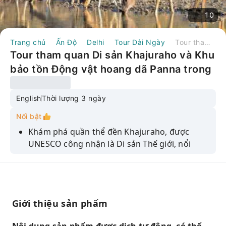
10
Trang chủ
Ấn Độ
Delhi
Tour Dài Ngày
Tour tham quan Di sản Khajuraho và Khu bảo tồn Động vật hoang dã Panna trong 3 ngày, bao gồm vé máy bay khứ hồi từ Delhi | Ấn Độ
Tour tham quan Di sản Khajuraho và Khu
bảo tồn Động vật hoang dã Panna trong
3 ngày, bao gồm vé máy bay khứ hồi từ
Delhi | Ấn Độ
English
Thời lượng 3 ngày
Nổi bật
Khám phá quần thể đền Khajuraho, được
UNESCO công nhận là Di sản Thế giới, nổi
tiếng với những chạm khắc tinh xảo và biểu
tượng tâm linh.
Hãy ghé thăm quần thể đền phía Tây tráng lệ,
bao gồm đền Kandariya Mahadev và đền
Giới thiệu sản phẩm
Lakshmana.
Hãy tận hưởng chuyến thám hiểm rừng rậm